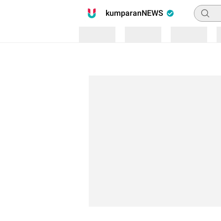
Pencari
kumparanNEWS
Loading
Loading
Loading