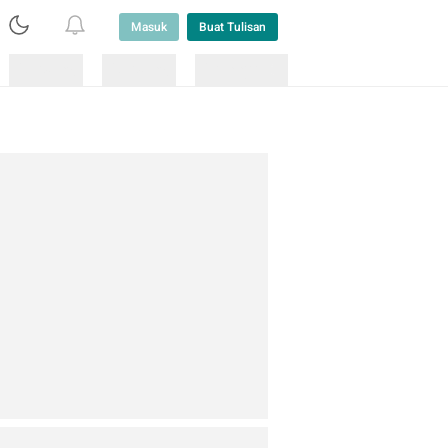
Masuk
Buat Tulisan
Loading
Loading
Lainnya