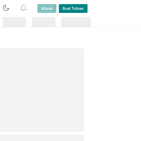
Masuk
Buat Tulisan
Loading
Loading
Lainnya