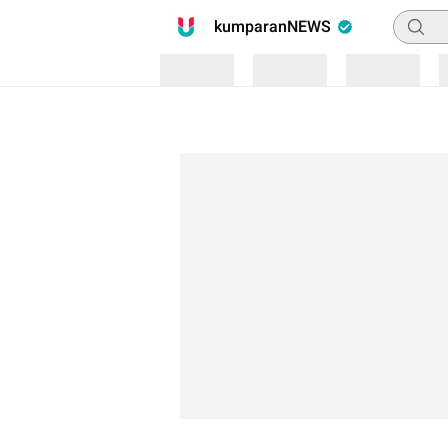
Pencari
kumparanNEWS
Loading
Loading
Loading