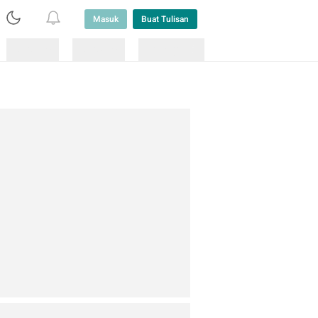
Masuk
Buat Tulisan
Loading
Loading
Lainnya