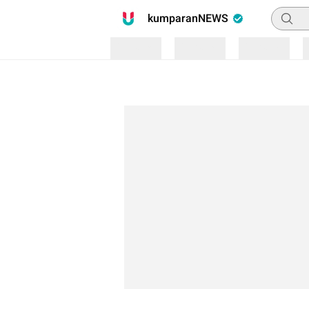
Pencari
kumparanNEWS
Loading
Loading
Loading