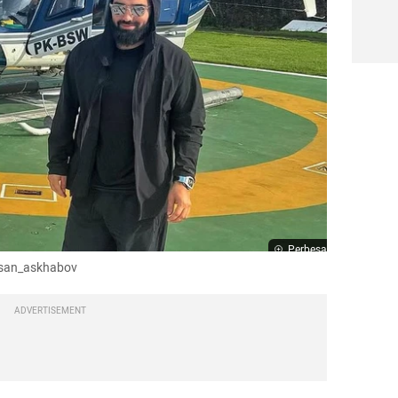
Perbesar
asan_askhabov
ADVERTISEMENT