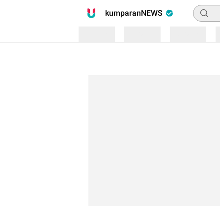
Pencari
kumparanNEWS
Loading
Loading
Loading