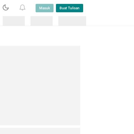
Masuk
Buat Tulisan
Loading
Loading
Lainnya