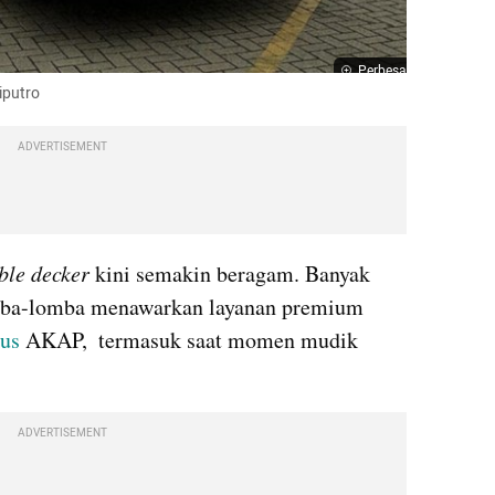
Perbesar
iputro
ADVERTISEMENT
ble decker
 kini semakin beragam. Banyak 
mba-lomba menawarkan layanan premium 
us
 AKAP,  termasuk saat momen mudik 
ADVERTISEMENT