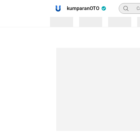
Pencaria
kumparanOTO
Loading
Loading
Loading