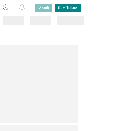
Masuk
Buat Tulisan
Loading
Loading
Lainnya