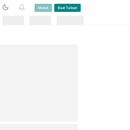
Masuk
Buat Tulisan
Loading
Loading
Lainnya