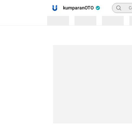
Pencaria
kumparanOTO
Loading
Loading
Loading