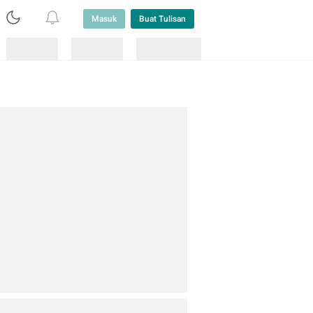
Masuk
Buat Tulisan
Loading
Loading
Lainnya