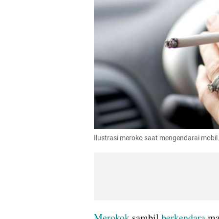
Ilustrasi meroko saat mengendarai mobil.
Merokok
 sambil 
berkendara
 ma