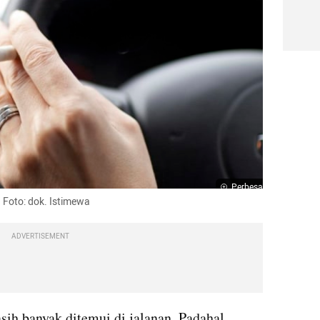
Perbesar
 Foto: dok. Istimewa
ADVERTISEMENT
sih banyak ditemui di jalanan. Padahal, 