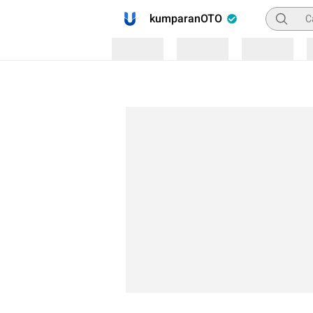
Pencaria
kumparanOTO
Loading
Loading
Loading