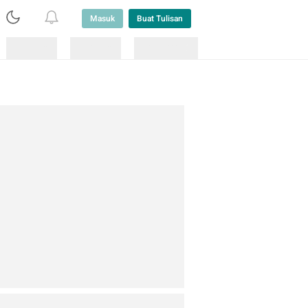
Masuk
Buat Tulisan
Loading
Loading
Lainnya