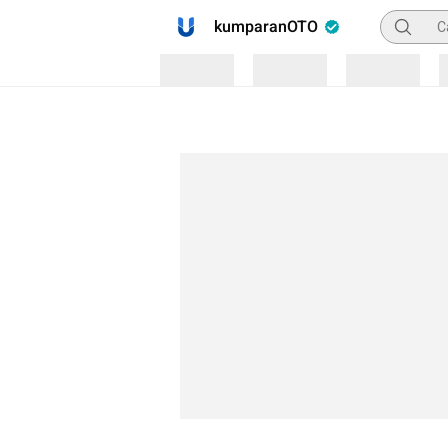
Pencaria
kumparanOTO
Loading
Loading
Loading