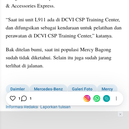
& Accessories Express.
“Saat ini unit L911 ada di DCVI CSP Training Center, 
dan difungsikan sebagai kendaraan untuk pelatihan dan 
perawatan di DCVI CSP Training Center,” katanya.
Bak ditelan bumi, saat ini populasi Mercy Bagong 
sudah tidak diketahui. Selain itu juga sudah jarang 
terlihat di jalanan.
gallery figure
Daimler
Mercedes-Benz
Galeri Foto
Mercy
Truk
1
1
Informasi Redaksi
·
Laporkan tulisan
Tim Editor
Editor Section