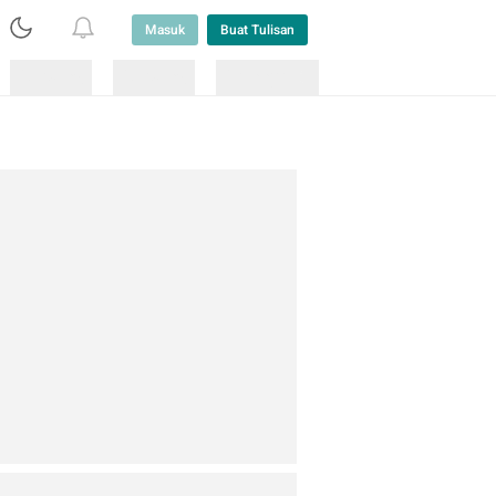
Masuk
Buat Tulisan
Loading
Loading
Lainnya