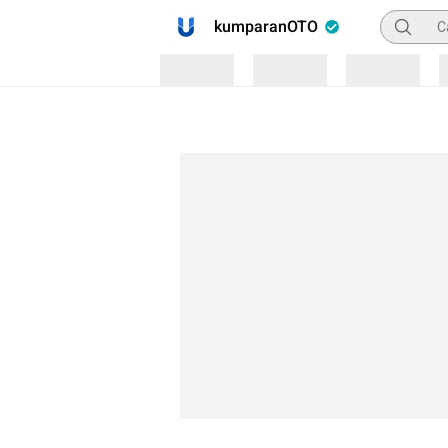
Pencaria
kumparanOTO
Loading
Loading
Loading