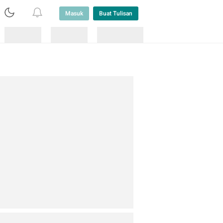
Masuk
Buat Tulisan
Loading
Loading
Lainnya