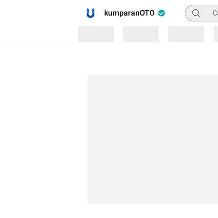
Pencaria
kumparanOTO
Loading
Loading
Loading