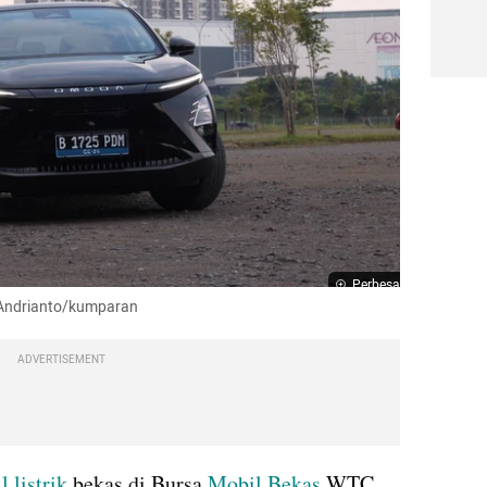
Perbesar
a Andrianto/kumparan
ADVERTISEMENT
 listrik
 bekas di Bursa 
Mobil Bekas
 WTC 