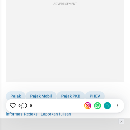
ADVERTISEMENT
Pajak
Pajak Mobil
Pajak PKB
PHEV
0
0
Otomotif
Informasi Redaksi
·
Laporkan tulisan
Tim Editor
Editor Section