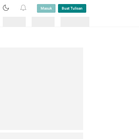
Masuk
Buat Tulisan
Loading
Loading
Lainnya