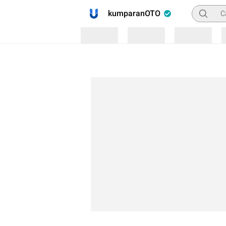
Pencaria
kumparanOTO
Loading
Loading
Loading