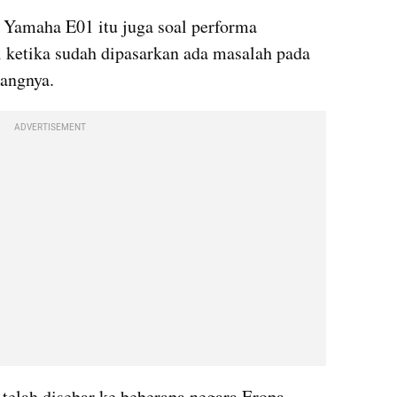
i Yamaha E01 itu juga soal performa 
i ketika sudah dipasarkan ada masalah pada 
rangnya.
ADVERTISEMENT
telah disebar ke beberapa negara Eropa, 