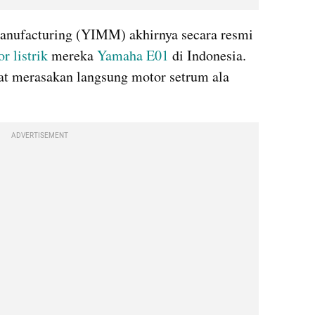
nufacturing (YIMM) akhirnya secara resmi 
r listrik
 mereka 
Yamaha E01
 di Indonesia. 
at merasakan langsung motor setrum ala 
ADVERTISEMENT