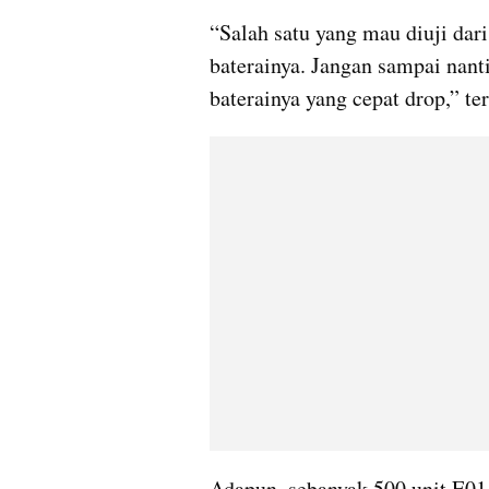
“Salah satu yang mau diuji dar
baterainya. Jangan sampai nant
baterainya yang cepat drop,” te
Adapun, sebanyak 500 unit E01 