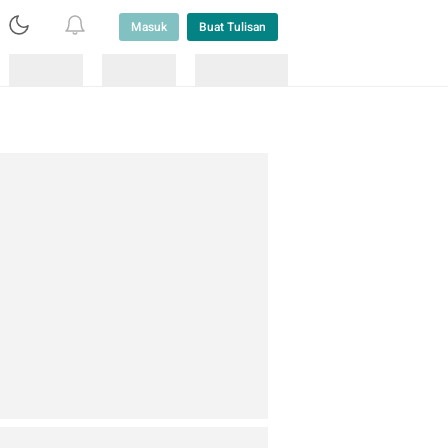
Masuk
Buat Tulisan
Loading
Loading
Lainnya