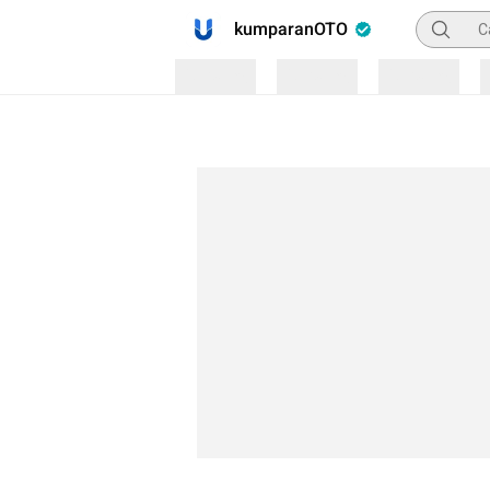
Pencaria
kumparanOTO
Loading
Loading
Loading