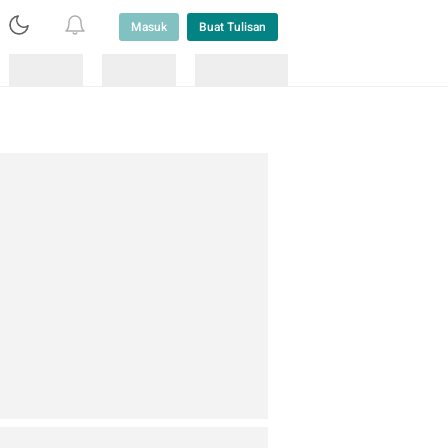
Masuk
Buat Tulisan
Loading
Loading
Lainnya