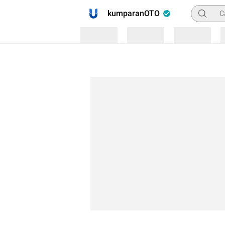
Pencaria
kumparanOTO
Loading
Loading
Loading