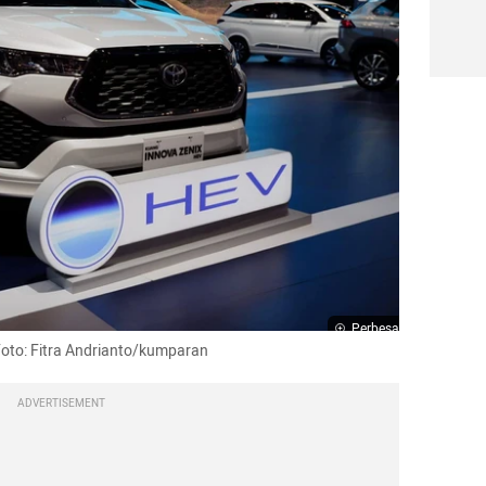
Perbesar
Foto: Fitra Andrianto/kumparan
ADVERTISEMENT