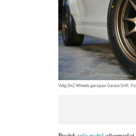
Velg DnZ Wheels garapan Garasi Drift. Fo
Produk 
velg mobil
aftermarket 