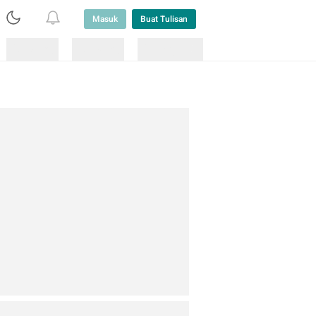
Masuk
Buat Tulisan
Loading
Loading
Lainnya