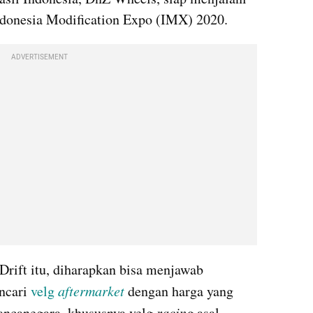
donesia 
Modification
 Expo (
IMX
) 2020.
ADVERTISEMENT
Drift
 itu, diharapkan bisa menjawab 
cari 
velg 
aftermarket
dengan harga yang 
ancanegara, khususnya velg 
racing 
asal 