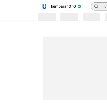
Pencaria
kumparanOTO
Loading
Loading
Loading