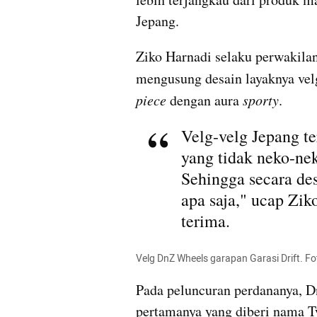
Jepang.
Ziko
Harnadi
 selaku perwakilan
mengusung desain layaknya vel
piece
 dengan aura 
sporty
.
Velg-velg Jepang te
yang tidak neko-nek
Sehingga secara de
apa saja," ucap 
Zik
terima.
Velg DnZ Wheels garapan Garasi Drift. Fo
Pada peluncuran perdananya, 
D
pertamanya yang diberi nama Ty