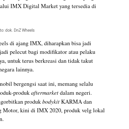
alui 
IMX
 Digital Market yang tersedia di 
to: dok. DnZ Wheels
els di ajang 
IMX
, diharapkan bisa jadi 
adi 
pelecut
 bagi modifikator atau pelaku 
ya, untuk terus berkreasi dan tidak takut 
egara lainnya.
mobil bergengsi saat ini, memang selalu 
oduk-produk 
aftermarket 
dalam negeri. 
gorbitkan produk 
bodykit
 KARMA dan 
Motor, kini di 
IMX
 2020, produk velg lokal 
n.