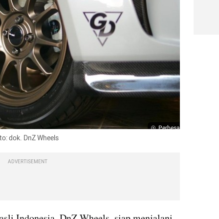
Perbesar
to: dok. DnZ Wheels
ADVERTISEMENT
asli Indonesia, 
DnZ
 Wheels, siap menjalani 