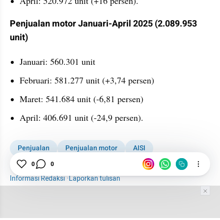
April: 520.972 unit (+16 persen).
Penjualan motor Januari-April 2025 (2.089.953 
unit) 
Januari: 560.301 unit
Februari: 581.277 unit (+3,74 persen)
Maret: 541.684 unit (-6,81 persen)
April: 406.691 unit (-24,9 persen).
Penjualan
Penjualan motor
AISI
Sepeda Motor
0
0
Otomotif
Informasi Redaksi
·
Laporkan tulisan
Tim Editor
Editor Section