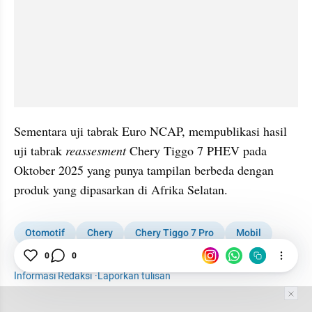
Sementara uji tabrak Euro NCAP, mempublikasi hasil 
uji tabrak 
reassesment
 Chery Tiggo 7 PHEV pada 
Oktober 2025 yang punya tampilan berbeda dengan 
produk yang dipasarkan di Afrika Selatan.
Otomotif
Chery
Chery Tiggo 7 Pro
Mobil
0
0
Afrika Selatan
Tes tabrak
Uji Tabrak Mobil
Informasi Redaksi
·
Laporkan tulisan
Tim Editor
Editor Section