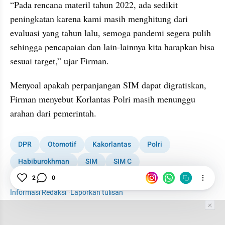
“Pada rencana materil tahun 2022, ada sedikit 
peningkatan karena kami masih menghitung dari 
evaluasi yang tahun lalu, semoga pandemi segera pulih 
sehingga pencapaian dan lain-lainnya kita harapkan bisa 
sesuai target,” ujar Firman.
Menyoal apakah perpanjangan SIM dapat digratiskan, 
Firman menyebut Korlantas Polri masih menunggu 
arahan dari pemerintah.
DPR
Otomotif
Kakorlantas
Polri
Habiburokhman
SIM
SIM C
Dispensasi Perpanjangan SIM
2
0
Informasi Redaksi
·
Laporkan tulisan
Tim Editor
Editor Section