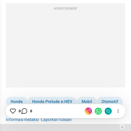
ADVERTISEMENT
Honda
Honda Prelude e:HEV
Mobil
Otomotif
Nostalgia
0
0
Informasi Redaksi
·
Laporkan tulisan
Tim Editor