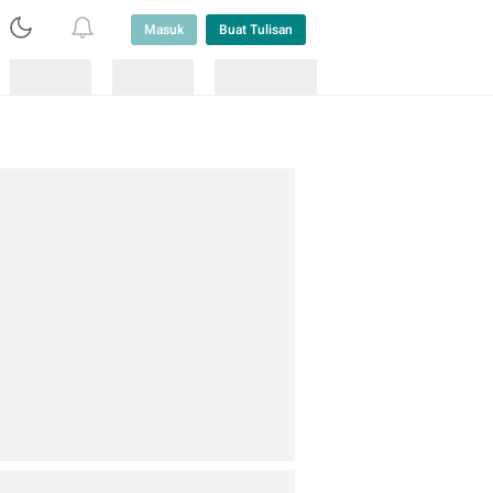
Masuk
Buat Tulisan
Loading
Loading
Lainnya