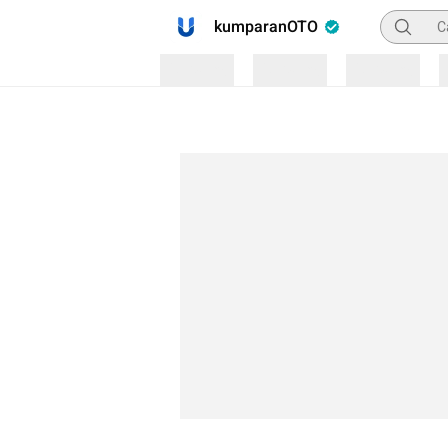
Pencaria
kumparanOTO
Loading
Loading
Loading