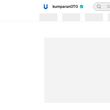
Pencaria
kumparanOTO
Loading
Loading
Loading