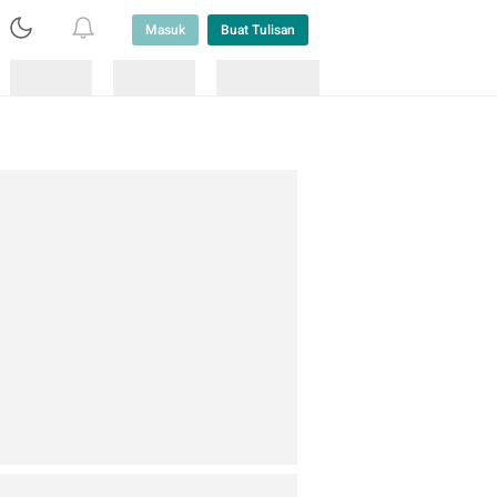
Masuk
Buat Tulisan
Loading
Loading
Lainnya