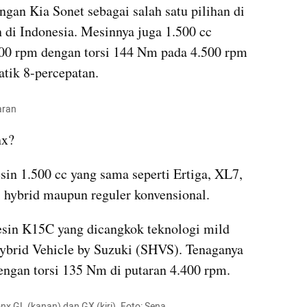
gan Kia Sonet sebagai salah satu pilihan di 
 di Indonesia. Mesinnya juga 1.500 cc 
300 rpm dengan torsi 144 Nm pada 4.500 rpm 
atik 8-percepatan.
aran
nx?
n 1.500 cc yang sama seperti Ertiga, XL7, 
 hybrid maupun reguler konvensional.
in K15C yang dicangkok teknologi mild 
ybrid Vehicle by Suzuki (SHVS). Tenaganya 
engan torsi 135 Nm di putaran 4.400 rpm.
nx GL (kanan) dan GX (kiri). Foto: Sena 