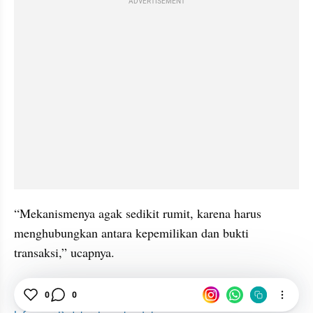
ADVERTISEMENT
“Mekanismenya agak sedikit rumit, karena harus 
menghubungkan antara kepemilikan dan bukti 
transaksi,” ucapnya.
KPK
0
Korupsi
0
Kendaraan