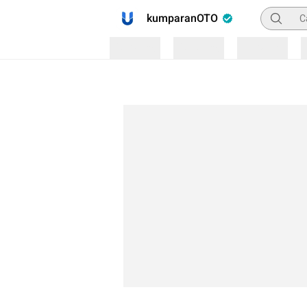
Pencaria
kumparanOTO
Loading
Loading
Loading