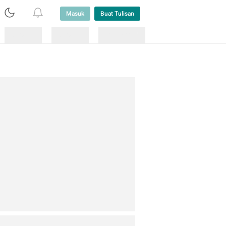
Masuk
Buat Tulisan
Loading
Loading
Lainnya