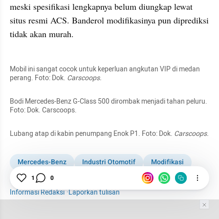
meski spesifikasi lengkapnya belum diungkap lewat 
situs resmi ACS. Banderol modifikasinya pun diprediksi 
tidak akan murah.  
collection embed figure
Mobil ini sangat cocok untuk keperluan angkutan VIP di medan 
perang. Foto: Dok. 
Carscoops.
Bodi Mercedes-Benz G-Class 500 dirombak menjadi tahan peluru. 
Foto: Dok. Carscoops.
Lubang atap di kabin penumpang Enok P1. Foto: Dok. 
Carscoops.
Mercedes-Benz
Industri Otomotif
Modifikasi
1
0
Jerman
Otomotif
Informasi Redaksi
·
Laporkan tulisan
Tim Editor
Editor Section