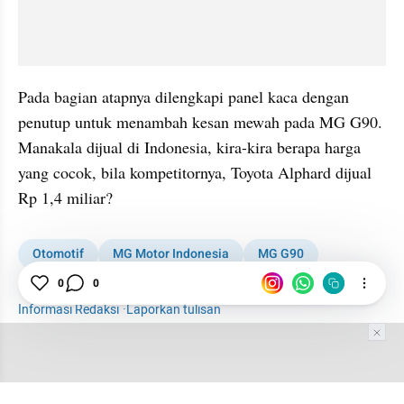
Pada bagian atapnya dilengkapi panel kaca dengan 
penutup untuk menambah kesan mewah pada MG G90. 
Manakala dijual di Indonesia, kira-kira berapa harga 
yang cocok, bila kompetitornya, Toyota Alphard dijual 
Rp 1,4 miliar?
Otomotif
MG Motor Indonesia
MG G90
GJAW 2024
MPV
0
0
Informasi Redaksi
·
Laporkan tulisan
Tim Editor
Editor Section