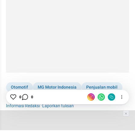
Otomotif
MG Motor Indonesia
Penjualan mobil
Mobil Listrik
IIMS 2025
0
0
Informasi Redaksi
·
Laporkan tulisan
Tim Editor
Editor Section