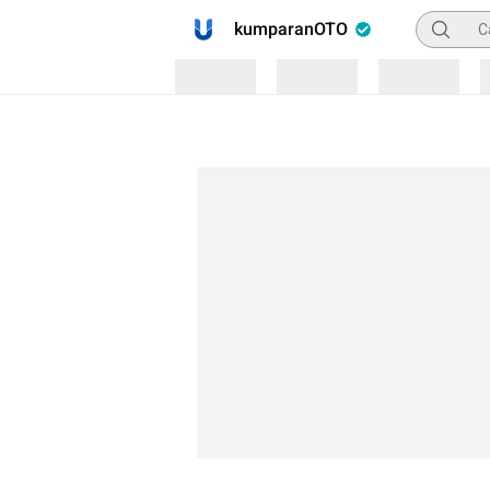
Pencaria
kumparanOTO
Loading
Loading
Loading