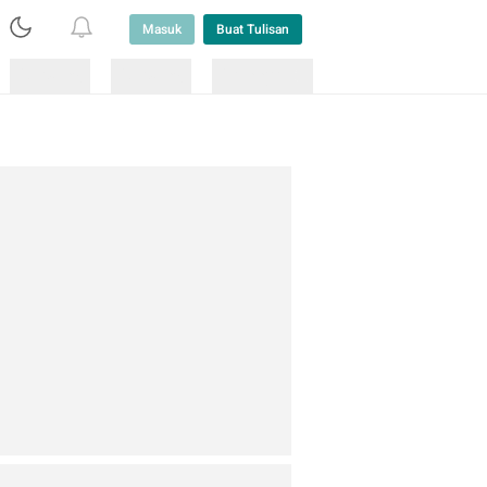
Masuk
Buat Tulisan
Loading
Loading
Lainnya