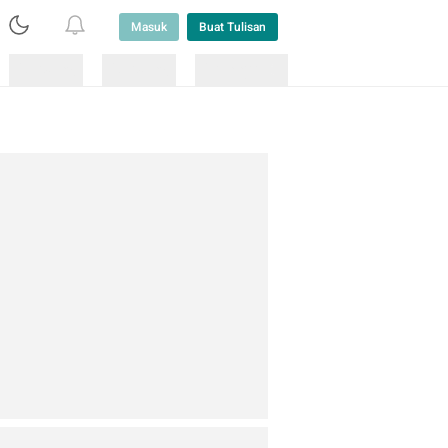
Masuk
Buat Tulisan
Loading
Loading
Lainnya