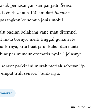
Paket pembeliannya sudah termasuk pemasangan sampai jadi. Sensor 
si objek sejauh 150 cm dari 
bumper
. 
ipasangkan ke semua jenis mobil.
lu bagian belakang yang mau ditempel 
t mata bornya, nanti tinggal gunain itu. 
arkirnya, kita buat jalur kabel dan nanti 
biar pas mundur otomatis nyala," jelasnya.
ensor parkir ini murah meriah sebesar Rp 
 empat titik sensor," tuntasnya.
collection embed figure
rmarket
Tim Editor