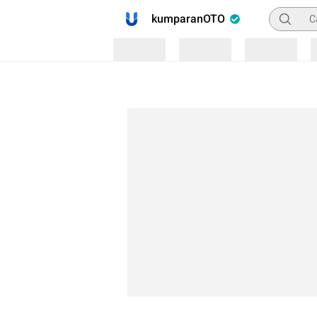
Pencaria
kumparanOTO
Loading
Loading
Loading