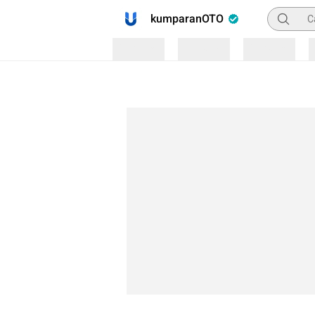
Pencaria
kumparanOTO
Loading
Loading
Loading