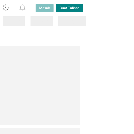
Masuk
Buat Tulisan
Loading
Loading
Lainnya