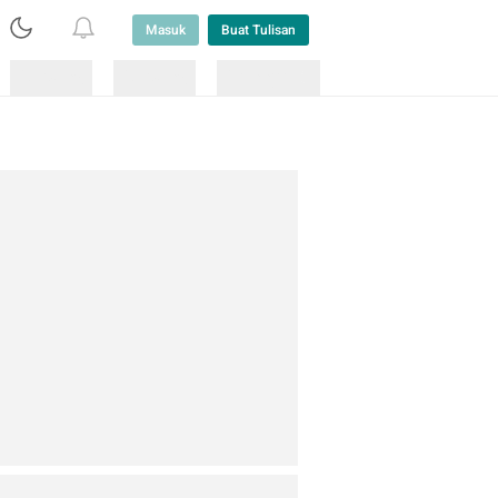
Masuk
Buat Tulisan
Loading
Loading
Lainnya