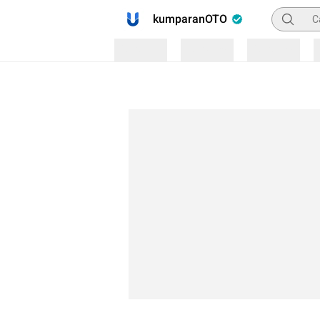
Pencaria
kumparanOTO
Loading
Loading
Loading