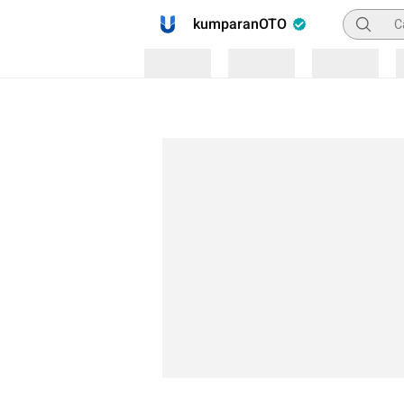
Pencaria
kumparanOTO
Loading
Loading
Loading