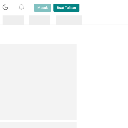
Masuk
Buat Tulisan
Loading
Loading
Lainnya