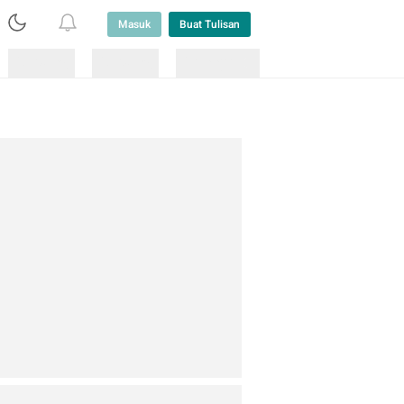
Masuk
Buat Tulisan
Loading
Loading
Lainnya