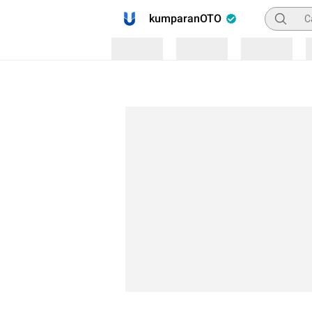
Pencaria
kumparanOTO
Loading
Loading
Loading