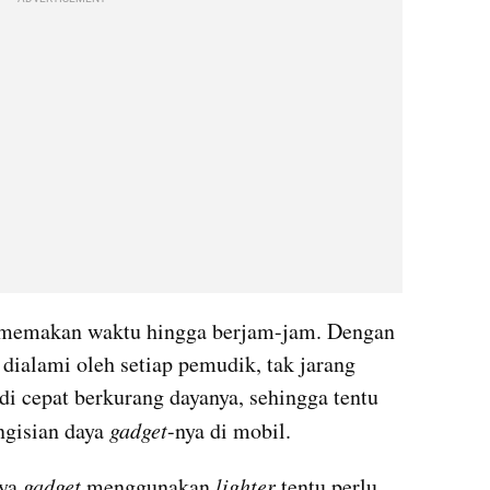
 memakan waktu hingga berjam-jam. Dengan 
dialami oleh setiap pemudik, tak jarang 
i cepat berkurang dayanya, sehingga tentu 
gisian daya 
gadget
-nya
 di mobil.
ya 
gadget
 menggunakan 
lighter
 tentu perlu 