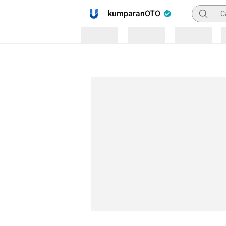
Pencaria
kumparanOTO
Loading
Loading
Loading