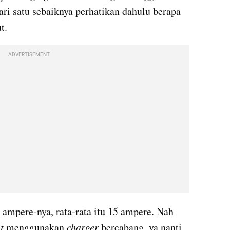
ari satu sebaiknya perhatikan dahulu berapa 
t. 
ADVERTISEMENT
ampere-nya
, rata-
rata
 itu 15 ampere. Nah 
t
 menggunakan 
charger
 bercabang, ya nanti 