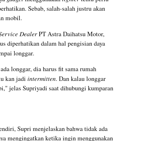
erhatikan. Sebab, salah-salah justru akan 
an mobil.
Service Dealer
 PT Astra Daihatsu Motor, 
menuturkan hal utama yang harus diperhatikan dalam hal pengisian daya 
ampai longgar.
"Yang utama itu jangan sampai ada longgar, dia harus fit sama rumah 
tu kan jadi 
intermitten
. Dan kalau longgar 
pi," jelas Supriyadi saat dihubungi kumparan 
sendiri, Supri menjelaskan bahwa tidak ada 
ketentuan khusus. Namun, dirinya mengingatkan ketika ingin menggunakan 