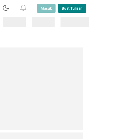
Masuk
Buat Tulisan
Loading
Loading
Lainnya