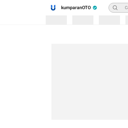
Pencaria
kumparanOTO
Loading
Loading
Loading