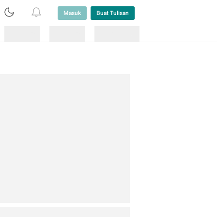
Masuk
Buat Tulisan
Loading
Loading
Lainnya