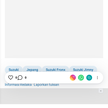
Suzuki
Jepang
Suzuki Fronx
Suzuki Jimny
0
0
Importir
Mobil
Informasi Redaksi
·
Laporkan tulisan
Tim Editor
Editor Section