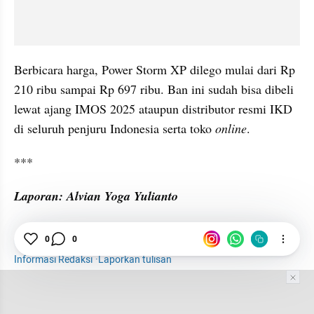
Berbicara harga, Power Storm XP dilego mulai dari Rp 
210 ribu sampai Rp 697 ribu. Ban ini sudah bisa dibeli 
lewat ajang IMOS 2025 ataupun distributor resmi IKD 
di seluruh penjuru Indonesia serta toko 
online
.
***
Laporan: Alvian Yoga Yulianto
Otomotif
Ban
Ban Motor
Swallow
0
0
Informasi Redaksi
·
Laporkan tulisan
Tim Editor
Editor Section