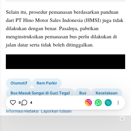
Selain itu, prosedur pemanasan berdasarkan panduan 
dari PT Hino Motor Sales Indonesia (HMSI) juga tidak 
dilakukan dengan benar. Pasalnya, pabrikan 
menginstruksikan pemanasan bus perlu dilakukan di 
jalan datar serta tidak boleh ditinggalkan.
video youtube embed
Otomotif
Rem Parkir
Bus Masuk Sungai di Guci Tegal
Bus
Kecelakaan
0
4
Tegal
KNKT
Investigasi KNKT
Informasi Redaksi
·
Laporkan tulisan
Tim Editor
Editor Section