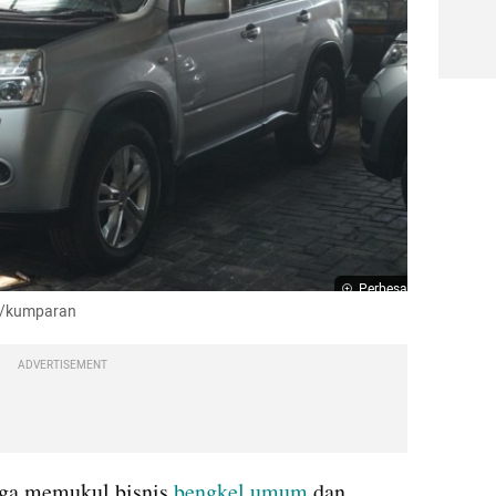
Perbesar
al/kumparan
ADVERTISEMENT
ga memukul bisnis 
bengkel umum
 dan 