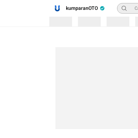
Pencaria
kumparanOTO
Loading
Loading
Loading