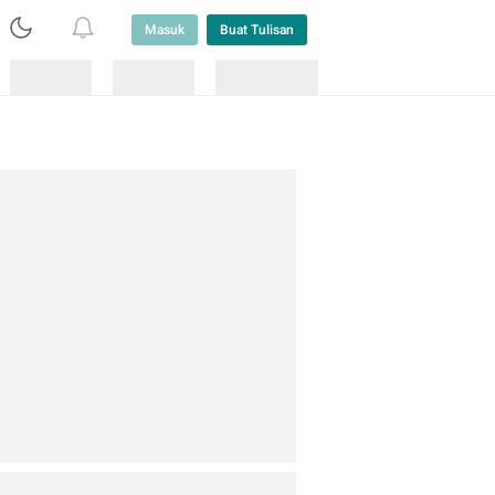
Masuk
Buat Tulisan
Loading
Loading
Lainnya