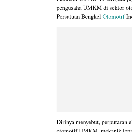
pengusaha UMKM di sektor ot
Persatuan Bengkel 
Otomotif
 I
Dirinya menyebut, perputaran e
otomotif UMKM, mekanik lepas,