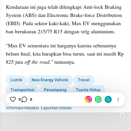
Kendaraan ini juga telah dilengkapi Anti-lock Braking 
System (ABS) dan Electronic Brake-force Distribution 
(EBD). Pada sektor kaki-kaki, Max EV menggunakan 
ban berukuran 215/75 R15 dengan velg aluminium.
"Max EV sementara ini harganya karena sebenarnya 
belum final, kita harapkan bisa turun, saat ini masih Rp 
825 juta 
off the road
," tuntasnya.
Listrik
New Energy Vehicle
Travel
Transportasi
Penumpang
Toyota HiAce
Otomotif
0
0
Informasi Redaksi
·
Laporkan tulisan
Tim Editor
Editor Section