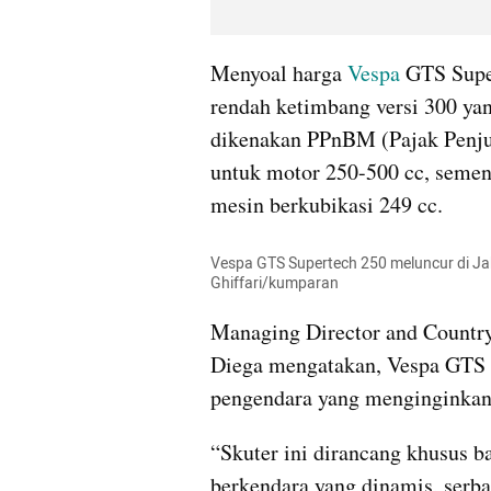
Menyoal harga 
Vespa
 GTS Super
rendah ketimbang versi 300 yang
dikenakan PPnBM (Pajak Penju
untuk motor 250-500 cc, seme
mesin berkubikasi 249 cc. 
Vespa GTS Supertech 250 meluncur di Jaka
Ghiffari/kumparan
Managing Director and Country
Diega mengatakan, Vespa GTS S
pengendara yang menginginkan
“Skuter ini dirancang khusus 
berkendara yang dinamis, serba