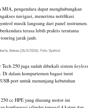
spa MIA, pengendara dapat menghubungkan 
akses navigasi, menerima notifikasi 
ontrol musik langsung dari panel instrumen. 
erkendara terasa lebih praktis terutama 
touring jarak jauh.
rta, Selasa (26/5/2026). Foto: Syahrul 
 Tech 250 juga sudah dibekali sistem 
keyless
r
. Di dalam kompartemen bagasi turut 
 USB port untuk menunjang kebutuhan 
 250 cc HPE yang diusung motor ini 
n konfigurasi silinder tunggal 4 katup dan 