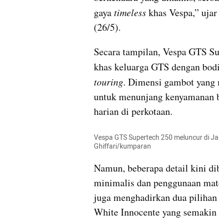
gaya 
timeless
 khas Vespa,” uja
(26/5).
Secara tampilan, Vespa GTS Su
khas keluarga GTS dengan bodi 
touring
. Dimensi gambot yang m
untuk menunjang kenyamanan b
harian di perkotaan.
Vespa GTS Supertech 250 meluncur di Jaka
Ghiffari/kumparan
Namun, beberapa detail kini di
minimalis dan penggunaan mate
juga menghadirkan dua pilihan 
White Innocente yang semakin 