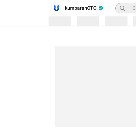
Pencaria
kumparanOTO
Loading
Loading
Loading