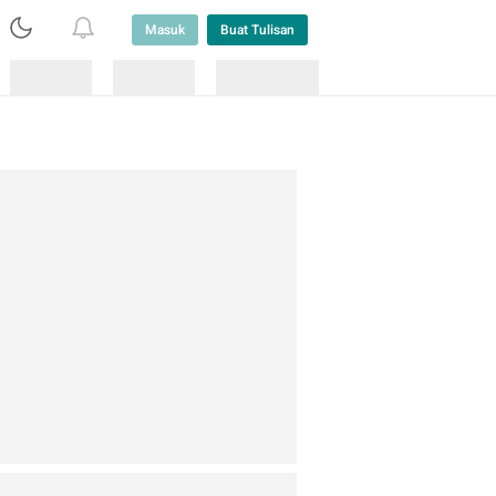
Masuk
Buat Tulisan
Loading
Loading
Lainnya