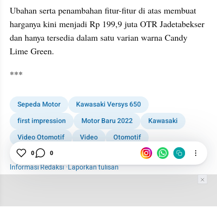
Ubahan serta penambahan fitur-fitur di atas membuat 
harganya kini menjadi Rp 199,9 juta OTR Jadetabekser 
dan hanya tersedia dalam satu varian warna Candy 
Lime Green.
***
Sepeda Motor
Kawasaki Versys 650
first impression
Motor Baru 2022
Kawasaki
Video Otomotif
Video
Otomotif
Kawasaki Indonesia
0
0
Informasi Redaksi
·
Laporkan tulisan
Tim Editor
Editor Section