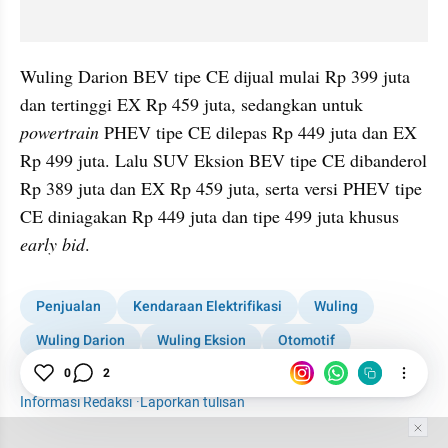
Wuling Darion BEV tipe CE dijual mulai Rp 399 juta 
dan tertinggi EX Rp 459 juta, sedangkan untuk 
powertrain
 PHEV tipe CE dilepas Rp 449 juta dan EX 
Rp 499 juta. Lalu SUV Eksion BEV tipe CE dibanderol 
Rp 389 juta dan EX Rp 459 juta, serta versi PHEV tipe 
CE diniagakan Rp 449 juta dan tipe 499 juta khusus 
early bid
.
Penjualan
Kendaraan Elektrifikasi
Wuling
Wuling Darion
Wuling Eksion
Otomotif
0
2
New Energy Vehicle
Informasi Redaksi
·
Laporkan tulisan
Tim Editor
Editor Section