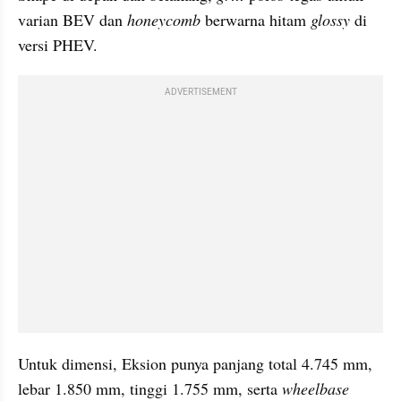
varian BEV dan 
honeycomb
 berwarna hitam 
glossy 
di 
versi PHEV.
ADVERTISEMENT
Untuk dimensi, Eksion punya panjang total 4.745 mm, 
lebar 1.850 mm, tinggi 1.755 mm, serta 
wheelbase