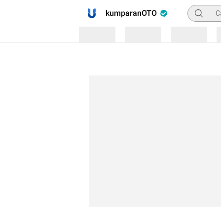
Pencaria
kumparanOTO
Loading
Loading
Loading