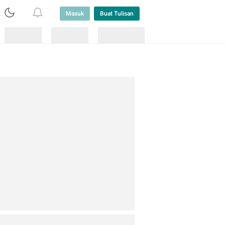
Masuk
Buat Tulisan
Loading
Loading
Lainnya