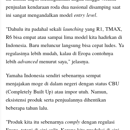
penjualan kendaraan roda dua nasional disamping saat 
ini sangat mengandalkan model 
entry level
.
"Dahulu itu padahal sekali 
launching
 yang R1, TMAX, 
R6 bisa empat atau sampai lima model kita hadirkan di 
Indonesia. Baru meluncur langsung bisa cepat ludes. Ya 
regulasinya lebih mudah, kalau di Eropa contohnya 
lebih 
advanced
 menurut saya," jelasnya.
Yamaha Indonesia sendiri sebenarnya sempat 
menjajakan moge di dalam negeri dengan status CBU 
(Completely Built Up) atau impor utuh. Namun, 
eksistensi produk serta penjualannya dihentikan 
beberapa tahun lalu.
"Produk kita itu sebenarnya 
comply
 dengan regulasi 
Eropa, tetapi di sini sulit. Karena kita produksi di sini 