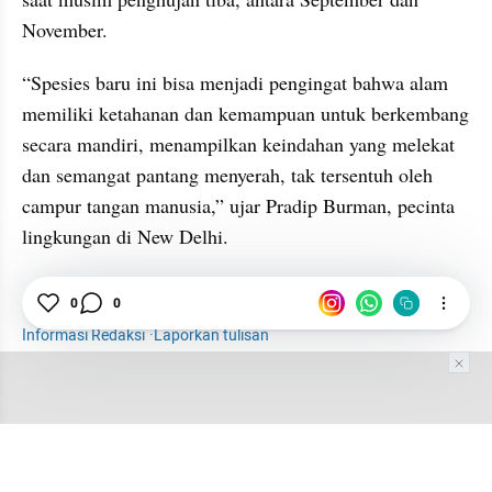
November.
“Spesies baru ini bisa menjadi pengingat bahwa alam 
memiliki ketahanan dan kemampuan untuk berkembang 
secara mandiri, menampilkan keindahan yang melekat 
dan semangat pantang menyerah, tak tersentuh oleh 
campur tangan manusia,” ujar Pradip Burman, pecinta 
lingkungan di New Delhi.
Belut
Sawah
India
Spesies Baru
Hewan
0
0
Informasi Redaksi
·
Laporkan tulisan
Tim Editor
Editor Section