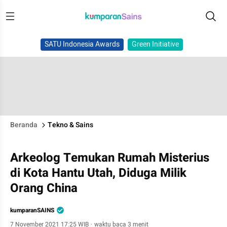
SATU Indonesia Awards
Green Initiative
Beranda
Tekno & Sains
Arkeolog Temukan Rumah Misterius
di Kota Hantu Utah, Diduga Milik
Orang China
kumparanSAINS
7 November 2021 17:25 WIB
·
waktu baca 3 menit