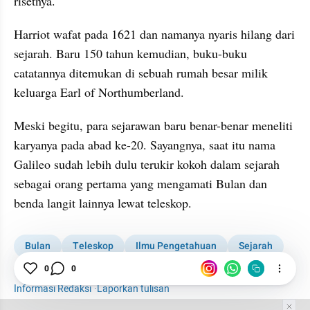
risetnya.
Harriot wafat pada 1621 dan namanya nyaris hilang dari 
sejarah. Baru 150 tahun kemudian, buku-buku 
catatannya ditemukan di sebuah rumah besar milik 
keluarga Earl of Northumberland.
Meski begitu, para sejarawan baru benar-benar meneliti 
karyanya pada abad ke-20. Sayangnya, saat itu nama 
Galileo sudah lebih dulu terukir kokoh dalam sejarah 
sebagai orang pertama yang mengamati Bulan dan 
benda langit lainnya lewat teleskop.
Bulan
Teleskop
Ilmu Pengetahuan
Sejarah
Astronomi
0
0
Informasi Redaksi
·
Laporkan tulisan
Tim Editor