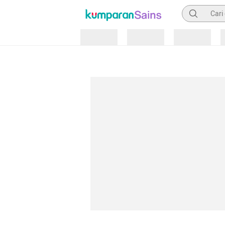
Pencarian
Loading
Loading
Loading