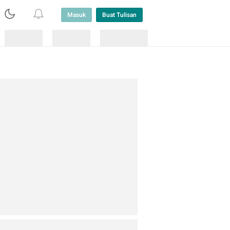
Masuk
Buat Tulisan
Loading
Loading
Lainnya