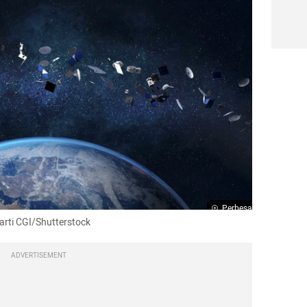
Perbesar
arti CGI/Shutterstock
ADVERTISEMENT