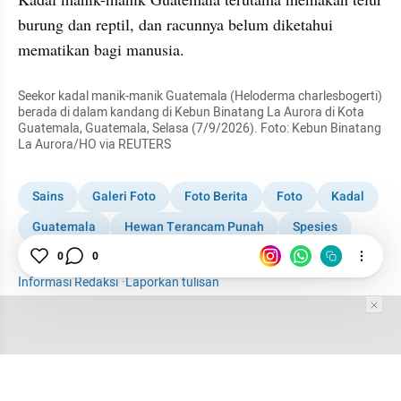
burung dan reptil, dan racunnya belum diketahui 
mematikan bagi manusia.
Seekor kadal manik-manik Guatemala (Heloderma charlesbogerti) 
berada di dalam kandang di Kebun Binatang La Aurora di Kota 
Guatemala, Guatemala, Selasa (7/9/2026). Foto: Kebun Binatang 
La Aurora/HO via REUTERS
Sains
Galeri Foto
Foto Berita
Foto
Kadal
Guatemala
Hewan Terancam Punah
Spesies
Hewan
0
0
Informasi Redaksi
·
Laporkan tulisan
Tim Editor
Editor Section